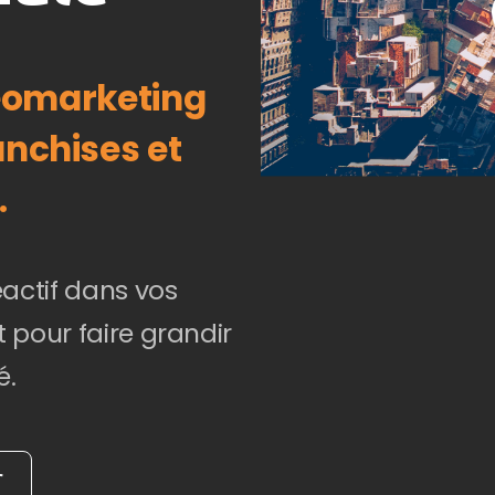
géomarketing
anchises et
.
éactif dans vos
pour faire grandir
é.
r