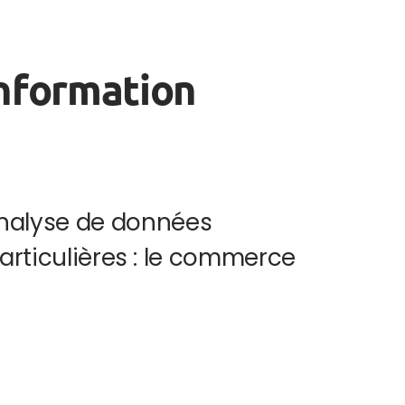
information
analyse de données
rticulières : le commerce