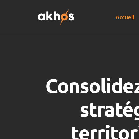
Accueil
Consolidez
straté
territor