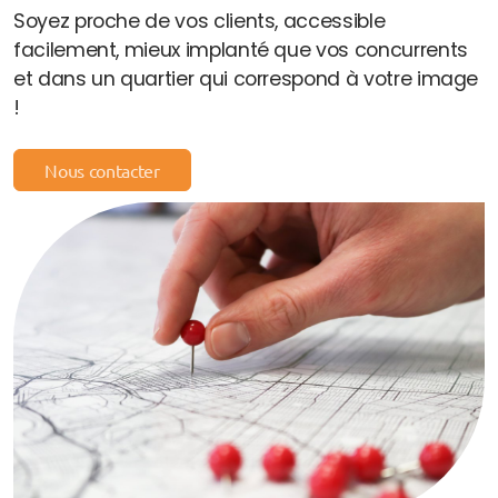
Soyez proche de vos clients, accessible
facilement, mieux implanté que vos concurrents
et dans un quartier qui correspond à votre image
Blog et actus
!
Le wiki du géomarketing, du commerce et de la
franchise
Nous contacter
Les points conso & tendances