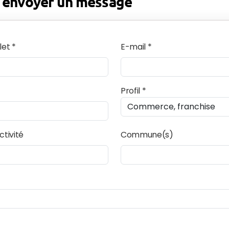
 envoyer un message
et *
E-mail *
Profil *
ctivité
Commune(s)