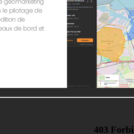
me géomarketing
le pilotage de
édition de
leaux de bord et