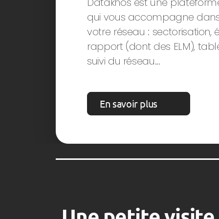
Datakhos est une platefor
qui vous accompagne dans 
votre réseau : sectorisation, 
rapport (dont des ELM), tab
suivi du réseau...
En savoir plus
Une petite visite