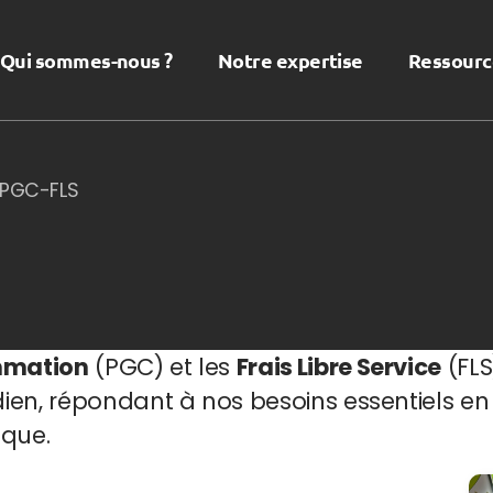
Qui sommes-nous ?
Notre expertise
Ressourc
 PGC-FLS
mmation
(PGC) et les
Frais Libre Service
(FLS
ien, répondant à nos besoins essentiels en
ique.