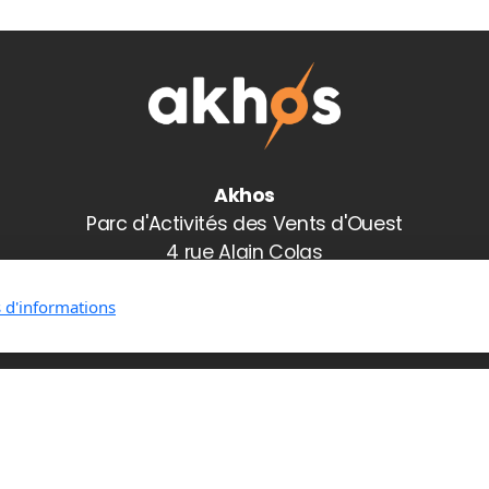
Akhos
Parc d'Activités des Vents d'Ouest
4 rue Alain Colas
35530 NOYAL-SUR-VILAINE
s d'informations
eforme Datakhos
Mentions légales
Politique de confident
Copyright Akhos, tous droits réservés