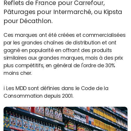
Reflets de France pour Carrefour,
Pâturages pour Intermarché, ou Kipsta
pour Décathlon.
Blog et actus
Le wiki du géomarketing, du commerce et de la
Ces marques ont été créées et commercialisées
par les grandes chaînes de distribution et ont
franchise
gagné en popularité en offrant des produits
Les points conso & tendances
similaires aux grandes marques, mais à des prix
plus compétitifs, en général de l'ordre de 30%
moins cher.
ℹ️ Les MDD sont définies dans le Code de la
Consommation depuis 2001.