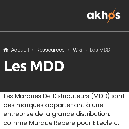
Accueil
Ressources
Wiki
Les MDD
Nos engagements RSE
Les MDD
Études d'implantation et de marché
Sectorisation et développement d'un réseau
Les Marques De Distributeurs (MDD) sont
des marques appartenant à une
Organiser et optimiser son activité
entreprise de la grande distribution,
Collectivités
comme Marque Repère pour E.Leclerc,