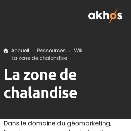
Accueil
Ressources
Wiki
Nos engagements RSE
La zone de chalandise
La zone de
Études d'implantation et de marché
chalandise
Sectorisation et développement d'un réseau
Organiser et optimiser son activité
Collectivités
Dans le domaine du géomarketing,