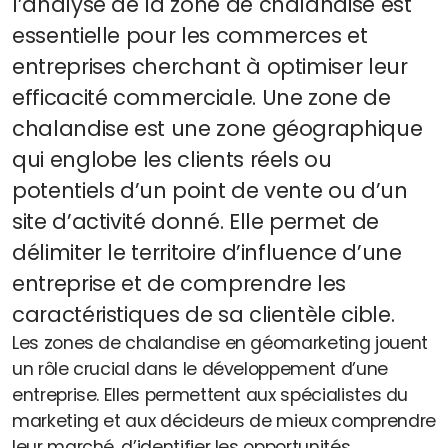
l’analyse de la zone de chalandise est
essentielle pour les commerces et
entreprises cherchant à optimiser leur
Blog et actus
efficacité commerciale. Une zone de
Le wiki du géomarketing, du commerce et de la
chalandise est une zone géographique
franchise
qui englobe les clients réels ou
potentiels d’un point de vente ou d’un
Les points conso & tendances
site d’activité donné. Elle permet de
délimiter le territoire d’influence d’une
entreprise et de comprendre les
caractéristiques de sa clientèle cible.
Les zones de chalandise en géomarketing jouent
un rôle crucial dans le développement d’une
entreprise. Elles permettent aux spécialistes du
marketing et aux décideurs de mieux comprendre
leur marché, d’identifier les opportunités