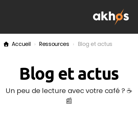
Accueil
Ressources
Blog et actus
Nos engagements RSE
Blog et actus
Études d'implantation et de marché
Un peu de lecture avec votre café ? ☕
📰
Sectorisation et développement d'un réseau
Organiser et optimiser son activité
Collectivités