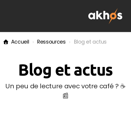
Accueil
Ressources
Blog et actus
Nos engagements RSE
Blog et actus
Études d'implantation et de marché
Un peu de lecture avec votre café ? ☕
📰
Sectorisation et développement d'un réseau
Organiser et optimiser son activité
Collectivités